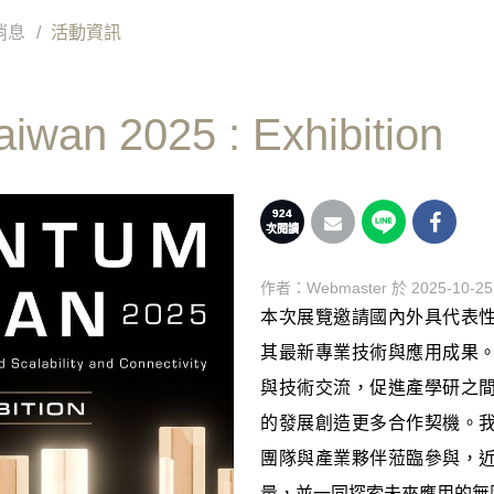
消息
活動資訊
iwan 2025 : Exhibition
924
次閱讀
作者：
Webmaster
於 2025-10-25
本次展覽邀請國內外具代表
其最新專業技術與應用成果
與技術交流，促進產學研之
的發展創造更多合作契機。
團隊與產業夥伴蒞臨參與，
量，並一同探索未來應用的無